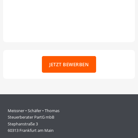
JETZT BEWERBEN
Meissner • Schäfer • Thomas
Steuerberater PartG mbB
Stephanstraße 3
60313 Frankfurt am Main